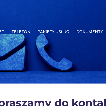
ET
TELEFON
PAKIETY USŁUG
DOKUMENTY
praszamy do konta