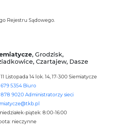
ego Rejestru Sądowego.
iemiatycze
, Grodzisk,
iadkowice, Czartajew, Dasze
. 11 Listopada 14 lok. 14, 17-300 Siemiatycze
 679 5354 Biuro
 878 9020 Administratorzy sieci
emiatycze@tkb.pl
niedziałek-piątek: 8:00-16:00
bota: nieczynne