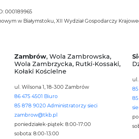
DO: 000189965
onowym w Białymstoku, XII Wydział Gospodarczy Krajow
Zambrów
, Wola Zambrowska,
S
Wola Zambrzycka, Rutki-Kossaki,
Dz
Kołaki Kościelne
ul
ul. Wilsona 1, 18-300 Zambrów
85
86 475 4501 Biuro
85
85 878 9020 Administratorzy sieci
si
zambrow@tkb.pl
po
poniedziałek-piątek: 8:00-17:00
so
sobota: 8:00-13:00