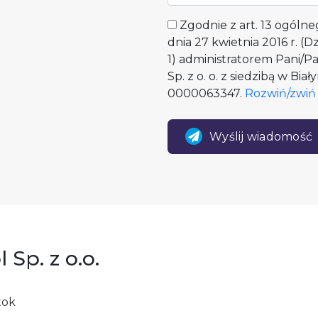
Zgodnie z art. 13 ogóln
dnia 27 kwietnia 2016 r. (Dz
1) administratorem Pani/P
Sp. z o. o. z siedzibą w Bi
0000063347.
Rozwiń/zwiń 
Wyślij wiadomość
 Sp. z o.o.
tok