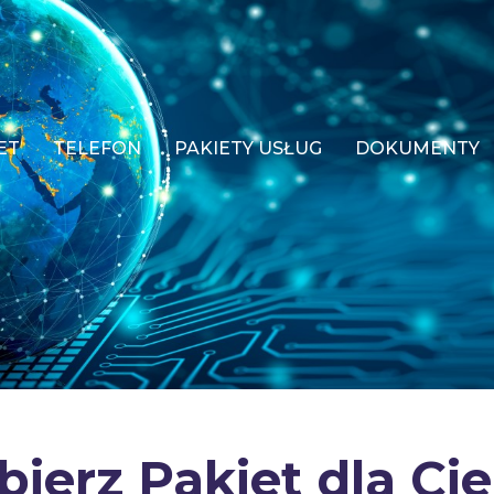
ET
TELEFON
PAKIETY USŁUG
DOKUMENTY
ierz Pakiet dla Cie