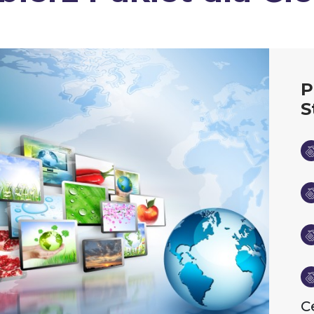
P
S
C