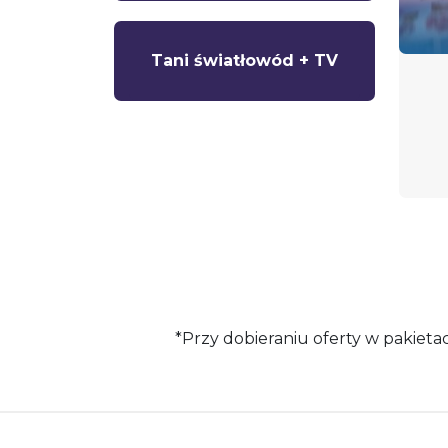
MUX
Zobacz programy
Tani światłowód + TV
Zapytaj o ofertę
MUX PLUS
*Przy dobieraniu oferty w pakiet